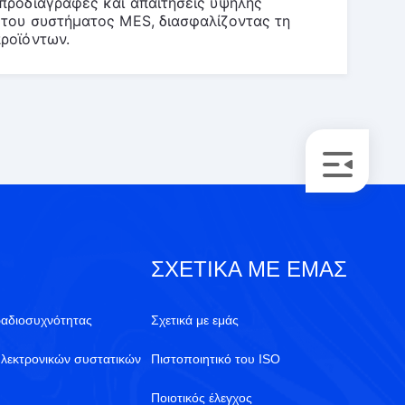
προδιαγραφές και απαιτήσεις υψηλής 
του συστήματος MES, διασφαλίζοντας τη 
προϊόντων.
ΣΧΕΤΙΚΆ ΜΕ ΕΜΆΣ
αδιοσυχνότητας
Σχετικά με εμάς
λεκτρονικών συστατικών
Πιστοποιητικό του ISO
Ποιοτικός έλεγχος