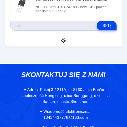
MOSFET
NCE80TD65BT TO-247 bulk new IGBT power
transistor 80A 650V
RFQ
SKONTAKTUJ SIĘ Z NAMI
Adres:
Pokój 3-1211A, nr 8760 aleja Bao'an,
społeczność Hongxing, ulica Songgang, dzielnica
Bao'an, miasto Shenzhen
Wiadomość Elektroniczna:
13434437778@163.com