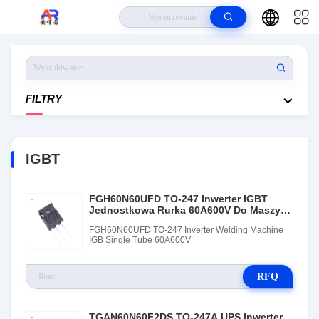
Do Domu
>
Produkty
>
IGBT
FILTRY
IGBT
FGH60N60UFD TO-247 Inwerter IGBT
Jednostkowa Rurka 60A600V Do Maszyny
Spawalniczej
FGH60N60UFD TO-247 Inverter Welding Machine
IGB Single Tube 60A600V
RFQ
TGAN60N60F2DS TO-247A UPS Inwerter