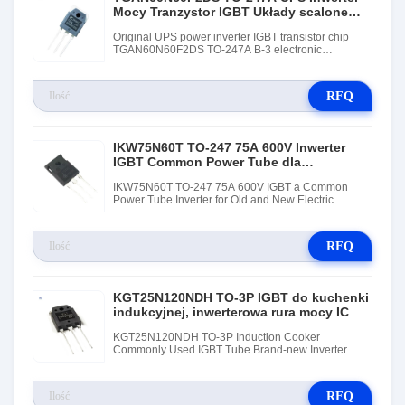
Mocy Tranzystor IGBT Układy scalone
IGBT
Original UPS power inverter IGBT transistor chip
TGAN60N60F2DS TO-247A B-3 electronic
components IC
RFQ
IKW75N60T TO-247 75A 600V Inwerter
IGBT Common Power Tube dla
elektrycznych spawarek
IKW75N60T TO-247 75A 600V IGBT a Common
Power Tube Inverter for Old and New Electric
Welding Machines
RFQ
KGT25N120NDH TO-3P IGBT do kuchenki
indukcyjnej, inwerterowa rura mocy IC
KGT25N120NDH TO-3P Induction Cooker
Commonly Used IGBT Tube Brand-new Inverter
Power Tube IC Electronic Components
RFQ