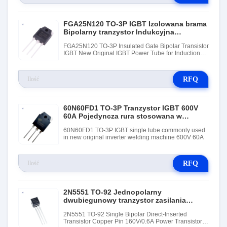
FGA25N120 TO-3P IGBT Izolowana brama
Bipolarny tranzystor Indukcyjna
kuchenka IGBT
FGA25N120 TO-3P Insulated Gate Bipolar Transistor
IGBT New Original IGBT Power Tube for Induction
Cooker
RFQ
60N60FD1 TO-3P Tranzystor IGBT 600V
60A Pojedyncza rura stosowana w
spawarce inwertorowej
60N60FD1 TO-3P IGBT single tube commonly used
in new original inverter welding machine 600V 60A
RFQ
2N5551 TO-92 Jednopolarny
dwubiegunowy tranzystor zasilania
bezpośrednio wprowadzony 160V/0,6A
2N5551 TO-92 Single Bipolar Direct-Inserted
Tranzystor elektroniczny
Transistor Copper Pin 160V/0.6A Power Transistor