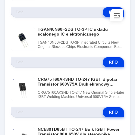
Electronic Component
RFQ
TGAN40N60F2DS TO-3P IC układu
scalonego IC elektronicznego
TGAN40N60F2DS TO-3P Integrated Circuits New
Original Stock Lc Chips Electronic Component Bom
Supplier
RFQ
CRG75T60AK3HD TO-247 IGBT Bipolar
Transistor 600V75A Druk ekranowy
G75T60A
CRG75T60AK3HD TO-247 New Original Single-tube
IGBT Welding Machine Universal 600V75A Screen
Printing G75T60A
RFQ
NCE80TD65BT TO-247 Bulk IGBT Power
Transistor 80A 650V dla sterownika