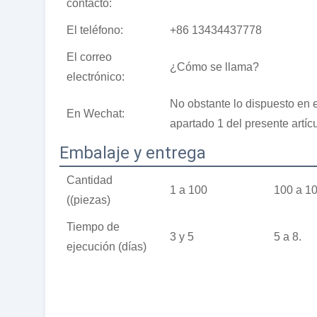
contacto:
El teléfono:
+86 13434437778
El correo
¿Cómo se llama?
electrónico:
No obstante lo dispuesto en e
En Wechat:
apartado 1 del presente artícu
Embalaje y entrega
Cantidad
1 a 100
100 a 1
((piezas)
Tiempo de
3 y 5
5 a 8.
ejecución (días)