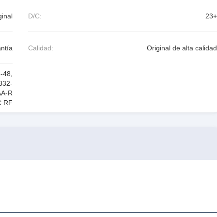
inal
D/C:
23+
ntía
Calidad:
Original de alta calidad
N-48
,
832-
A-R
C RF