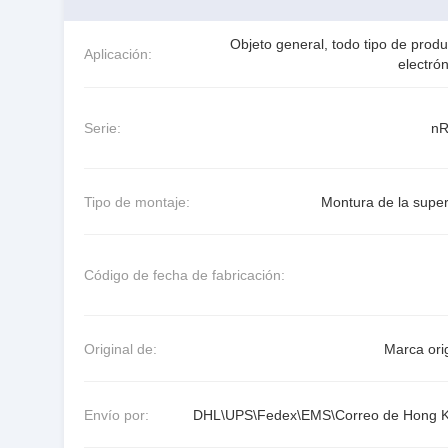
Objeto general, todo tipo de prod
Aplicación:
electró
Serie:
nR
Tipo de montaje:
Montura de la super
Código de fecha de fabricación:
Original de:
Marca ori
Envío por:
DHL\UPS\Fedex\EMS\Correo de Hong 