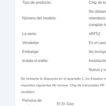
Tipo de producto:
Chip de t
No obstant
Número del modelo:
miembros 
cumplan lo
La serie:
nRF52
Vendedor:
En el caso
Embalaje:
No incluye
Instale el estilo:
Instalació
Nuevo y or
No obstante lo dispuesto en el apartado 1, los Estados 
requisitos siguientes:
No incluye:
Chip de transceptor RF
vendidos
Persona de
El Sr. Guo